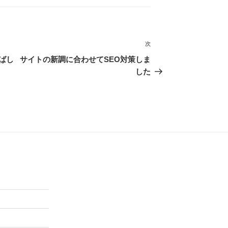
次
次
の
ばし
サイトの新調に合わせてSEO対策しま
投
した
稿