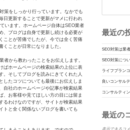
O対策をしっかり行っています。なかでも
毎日更新することで更新がマメに行われ
くれています。ホームページ自体はSEO業者
最近の
め、ブログは自身で更新し続ける必要が
くことが苦痛でしたが、今では全く苦痛
書くことが日常になりました。
SEO対策は業
SEO対策につ
O業者から教わったことをお伝えします。
けばホームページの検索結果の上位に表
ライフプラン
す。そしてブログを読みにきてくれた人
としたコツについても最後にお伝えしま
良いコンサル
、自社のホームページや記事が検索結果
コンサルティ
ば、お客様や見てほしい方の目には留ま
するわけなのですが、サイトが検索結果
イトと全く関係ないブログを書いても
最近の
表示できるコ
てしまうこともあります。ですので、