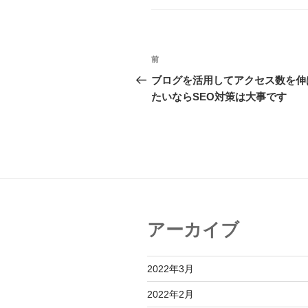
ゴ
リ
ー
投
前
前
稿
の
ブログを活用してアクセス数を伸
投
たいならSEO対策は大事です
ナ
稿
ビ
ゲ
ー
シ
ョ
アーカイブ
ン
2022年3月
2022年2月