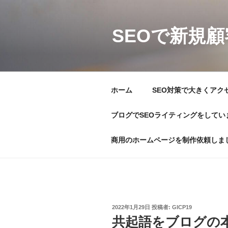
コ
ン
テ
SEOで新規
ン
ツ
へ
ス
ホーム
SEO対策で大きくアク
キ
ッ
ブログでSEOライティングをしてい
プ
商用のホームページを制作依頼しま
投
2022年1月29日
投稿者:
GICP19
稿
共起語をブログの本
日: