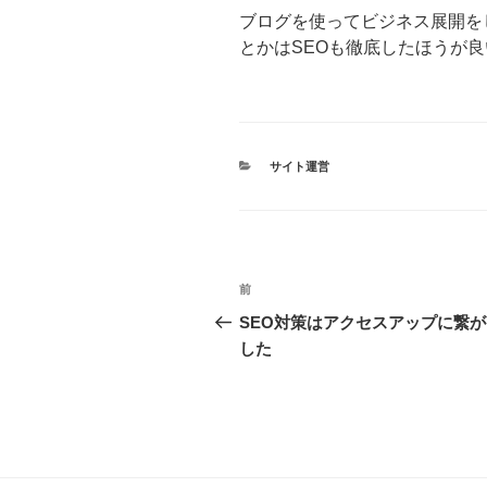
ブログを使ってビジネス展開を
とかはSEOも徹底したほうが
カ
サイト運営
テ
ゴ
リ
ー
投
前
前
稿
の
SEO対策はアクセスアップに繋
投
した
ナ
稿
ビ
ゲ
ー