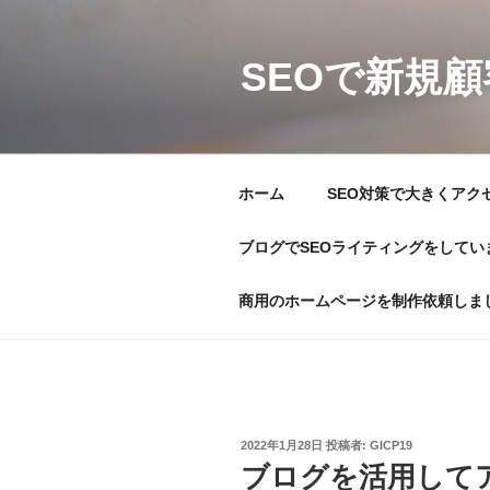
コ
ン
テ
SEOで新規
ン
ツ
へ
ス
ホーム
SEO対策で大きくアク
キ
ッ
ブログでSEOライティングをしてい
プ
商用のホームページを制作依頼しま
投
2022年1月28日
投稿者:
GICP19
稿
ブログを活用して
日: