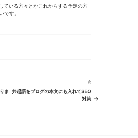
している方々とかこれからする予定の方
良いです。
次
次
の
がりま
共起語をブログの本文にも入れてSEO
投
対策
稿