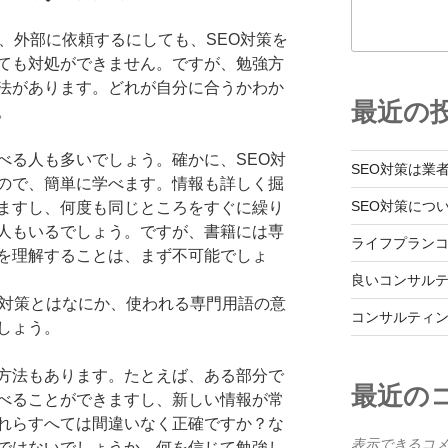
、外部に依頼するにしても、SEO対策を
ても対処ができません。ですが、勉強方
法があります。どれが自分に合うかわか
最近の
。
べる人も多いでしょう。確かに、SEO対
SEO対策は業
ので、簡単に学べます。情報も詳しく掘
SEO対策につ
ますし、何度も同じところをすぐに繰り
人もいるでしょう。ですが、書籍には専
ライフプラン
を理解することは、まず不可能でしょ
良いコンサル
O対策とはなにか、使われる専門用語の意
コンサルティ
しょう。
方法もあります。たとえば、ある部分で
最近の
べることができますし、新しい情報が常
れらすへては間違いなく正確ですか？な
表示できるコ
ではないでしょうか。何を信じて勉強し