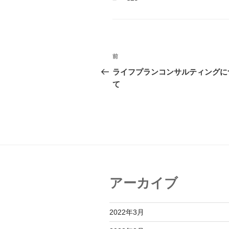
テ
ゴ
リ
ー
投
前
前
稿
の
ライフプランコンサルティングに
投
て
ナ
稿
ビ
ゲ
ー
シ
ョ
アーカイブ
ン
2022年3月