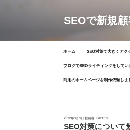
コ
ン
テ
SEOで新規
ン
ツ
へ
ス
ホーム
SEO対策で大きくアク
キ
ッ
ブログでSEOライティングをしてい
プ
商用のホームページを制作依頼しま
投
2022年3月9日
投稿者:
GICP19
稿
SEO対策について
日: