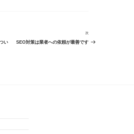
次
次
の
つい
SEO対策は業者への依頼が最善です
投
稿