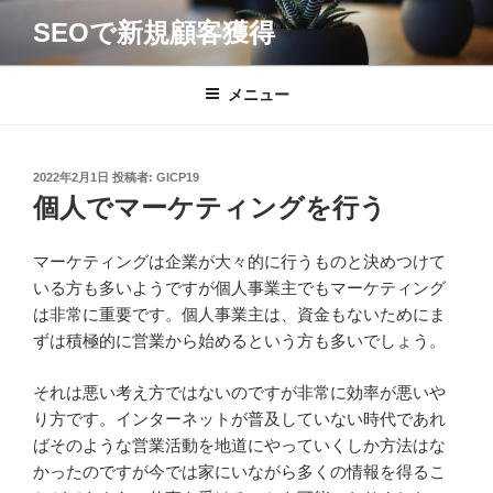
コ
SEOで新規顧客獲得
ン
テ
ン
メニュー
ツ
へ
ス
投
2022年2月1日
投稿者:
GICP19
キ
稿
個人でマーケティングを行う
日:
ッ
プ
マーケティングは企業が大々的に行うものと決めつけて
いる方も多いようですが個人事業主でもマーケティング
は非常に重要です。個人事業主は、資金もないためにま
ずは積極的に営業から始めるという方も多いでしょう。
それは悪い考え方ではないのですが非常に効率が悪いや
り方です。インターネットが普及していない時代であれ
ばそのような営業活動を地道にやっていくしか方法はな
かったのですが今では家にいながら多くの情報を得るこ