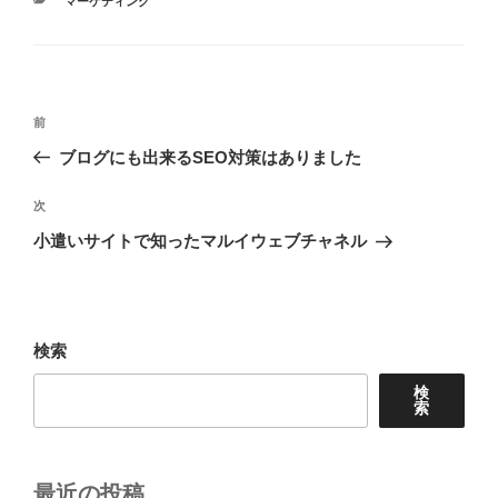
マーケティング
テ
ゴ
リ
ー
投
前
前
稿
の
ブログにも出来るSEO対策はありました
ナ
投
ビ
稿
次
次
ゲ
の
小遣いサイトで知ったマルイウェブチャネル
投
ー
稿
シ
ョ
検索
ン
検
索
最近の投稿