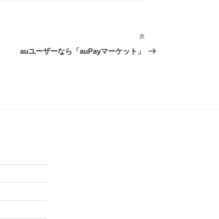
次
次
の
auユーザーなら「auPayマーケット」
投
稿