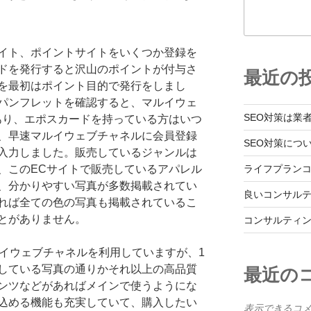
イト、ポイントサイトをいくつか登録を
ドを発行すると沢山のポイントが付与さ
最近の
を最初はポイント目的で発行をしまし
パンフレットを確認すると、マルイウェ
SEO対策は業
あり、エポスカードを持っている方はいつ
、早速マルイウェブチャネルに会員登録
SEO対策につ
入力しました。販売しているジャンルは
ライフプラン
、このECサイトで販売しているアパレル
、分かりやすい写真が多数掲載されてい
良いコンサル
れば全ての色の写真も掲載されているこ
とがありません。
コンサルティ
ルイウェブチャネルを利用していますが、1
している写真の通りかそれ以上の高品質
最近の
ンツなどがあればメインで使うようにな
込める機能も充実していて、購入したい
表示できるコ