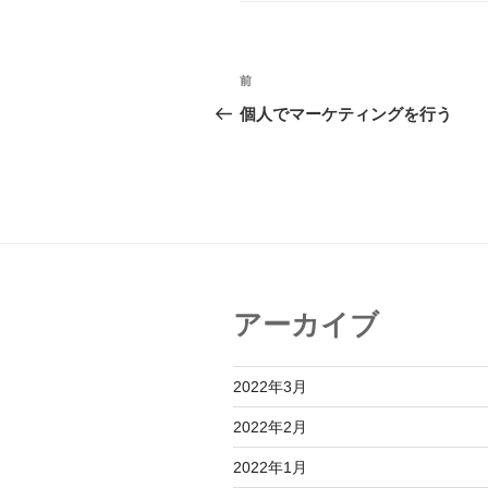
リ
ー
投
前
前
稿
の
個人でマーケティングを行う
投
ナ
稿
ビ
ゲ
ー
シ
アーカイブ
ョ
ン
2022年3月
2022年2月
2022年1月