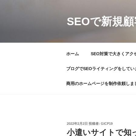
コ
ン
テ
SEOで新規
ン
ツ
へ
ス
ホーム
SEO対策で大きくアク
キ
ッ
ブログでSEOライティングをしてい
プ
商用のホームページを制作依頼しま
投
2022年2月2日
投稿者:
GICP19
稿
小遣いサイトで知
日: