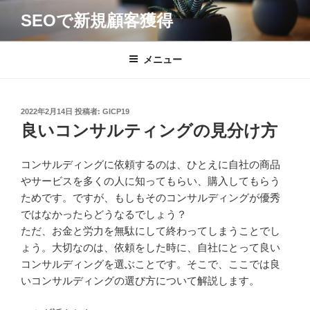
コ
SEOで新規顧客獲得
ン
テ
ン
メニュー
ツ
へ
ス
投
2022年2月14日
投稿者:
GICP19
キ
稿
良いコンサルティングの見分け方
日:
ッ
プ
コンサルディングに依頼するのは、ひとえに自社の商品
やサービスを多くの人に知ってもらい、購入してもらう
ためです。ですが、もしもそのコンサルディングが優秀
ではなかったらどうなるでしょう？
ただ、お金と労力を無駄にして終わってしまうことでし
ょう。大切なのは、依頼をした時に、自社にとって良い
コンサルディングを選ぶことです。そこで、ここでは良
いコンサルディングの選び方について解説します。