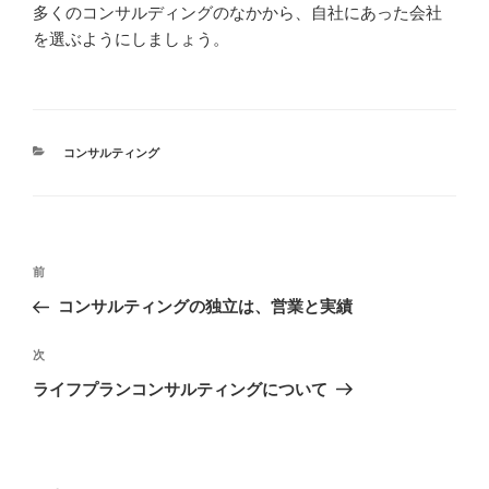
多くのコンサルディングのなかから、自社にあった会社
を選ぶようにしましょう。
カ
コンサルティング
テ
ゴ
リ
ー
投
前
前
稿
の
コンサルティングの独立は、営業と実績
ナ
投
ビ
稿
次
次
ゲ
の
ライフプランコンサルティングについて
投
ー
稿
シ
ョ